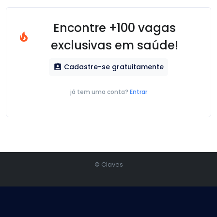
Encontre +100 vagas
local_fire_department
exclusivas em saúde!
Cadastre-se gratuitamente
assignment_ind
já tem uma conta?
Entrar
© Claves