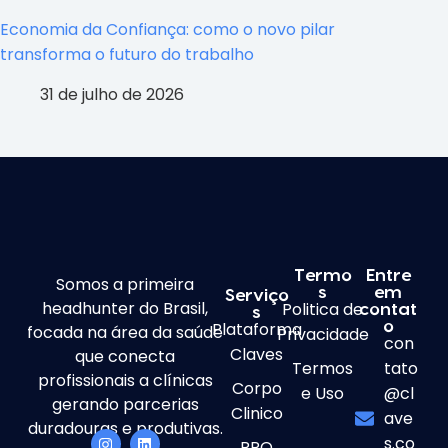
Economia da Confiança: como o novo pilar
transforma o futuro do trabalho
31 de julho de 2026
Termo
Entre
Somos a primeira
s
em
Serviço
headhunter do Brasil,
Politica de
contat
s
Plataforma
o
focada na área da saúde
Privacidade
con
Claves
que conecta
Termos
tato
profissionais a clínicas
Corpo
e Uso
@cl
gerando parcerias
Clinico
ave
duradouras e produtivas.
s.co
RPO