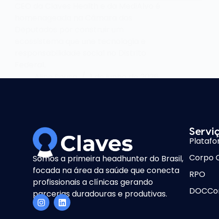
CEO da Claves Health e da MediAlvo é
homenageada na Câmara dos
Deputados por construir um
ecossistema que une tecnologia e
responsabilidade social no Distrito
Federal.
Aline Sousa
1 de junho de 2026
Servi
Platafo
Corpo C
Somos a primeira headhunter do Brasil,
focada na área da saúde que conecta
RPO
profissionais a clínicas gerando
DOCCo
parcerias duradouras e produtivas.