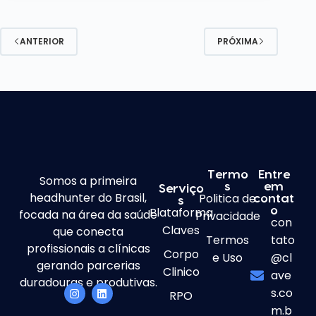
ANTERIOR
PRÓXIMA
Termo
Entre
Somos a primeira
s
em
Serviço
headhunter do Brasil,
Politica de
contat
s
Plataforma
o
focada na área da saúde
Privacidade
con
Claves
que conecta
Termos
tato
profissionais a clínicas
Corpo
e Uso
@cl
gerando parcerias
Clinico
ave
duradouras e produtivas.
s.co
RPO
m.b